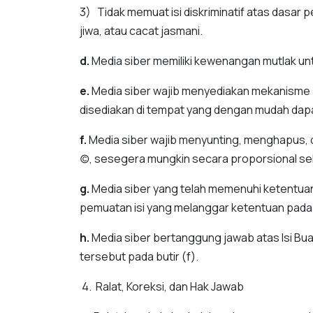
3) Tidak memuat isi diskriminatif atas dasar 
jiwa, atau cacat jasmani.
d.
Media siber memiliki kewenangan mutlak un
e.
Media siber wajib menyediakan mekanisme p
disediakan di tempat yang dengan mudah dap
f.
Media siber wajib menyunting, menghapus, d
(c), sesegera mungkin secara proporsional s
g.
Media siber yang telah memenuhi ketentuan p
pemuatan isi yang melanggar ketentuan pada bu
h.
Media siber bertanggung jawab atas Isi Bu
tersebut pada butir (f).
4. Ralat, Koreksi, dan Hak Jawab