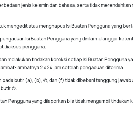
perbedaan jenis kelamin dan bahasa, serta tidak merendahkan m
tuk mengedit atau menghapus Isi Buatan Pengguna yang berte
engaduan Isi Buatan Pengguna yang dinilai melanggar ketentu
at diakses pengguna.
an melakukan tindakan koreksi setiap Isi Buatan Pengguna ya
elambat-lambatnya 2 x 24 jam setelah pengaduan diterima.
ada butir (a), (b), (c), dan (f) tidak dibebani tanggung jawab
tir (c).
atan Pengguna yang dilaporkan bila tidak mengambil tindakan