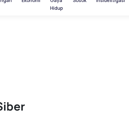
ungan
Ekonomi
Gaya
Sosok
Insidextigasi
Hidup
iber