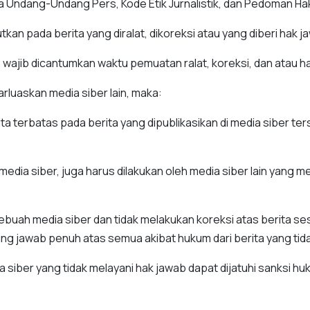
da Undang-Undang Pers, Kode Etik Jurnalistik, dan Pedoman H
utkan pada berita yang diralat, dikoreksi atau yang diberi hak j
wab wajib dicantumkan waktu pemuatan ralat, koreksi, dan atau 
arluaskan media siber lain, maka:
 terbatas pada berita yang dipublikasikan di media siber te
edia siber, juga harus dilakukan oleh media siber lain yang me
buah media siber dan tidak melakukan koreksi atas berita sesu
g jawab penuh atas semua akibat hukum dari berita yang tidak
iber yang tidak melayani hak jawab dapat dijatuhi sanksi hu