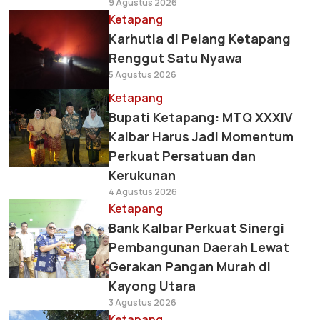
9 Agustus 2026
Ketapang
Karhutla di Pelang Ketapang
Renggut Satu Nyawa
5 Agustus 2026
Ketapang
Bupati Ketapang: MTQ XXXIV
Kalbar Harus Jadi Momentum
Perkuat Persatuan dan
Kerukunan
4 Agustus 2026
Ketapang
Bank Kalbar Perkuat Sinergi
Pembangunan Daerah Lewat
Gerakan Pangan Murah di
Kayong Utara
3 Agustus 2026
Ketapang