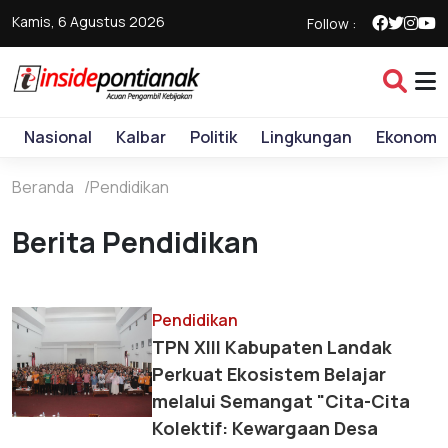
Kamis, 6 Agustus 2026
Follow :
Nasional
Kalbar
Politik
Lingkungan
Ekonomi
Beranda
Pendidikan
Berita Pendidikan
Pendidikan
TPN XIII Kabupaten Landak
Perkuat Ekosistem Belajar
melalui Semangat "Cita-Cita
Kolektif: Kewargaan Desa