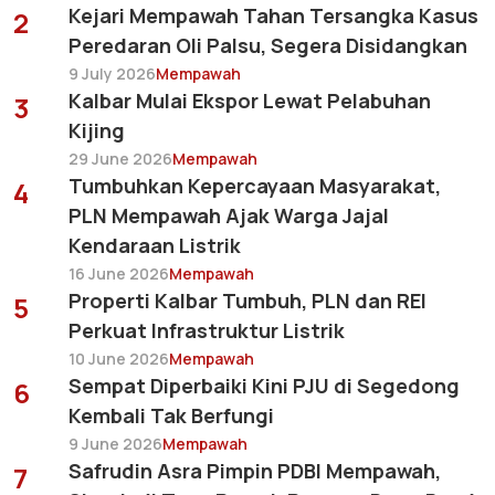
Kejari Mempawah Tahan Tersangka Kasus
2
Peredaran Oli Palsu, Segera Disidangkan
9 July 2026
Mempawah
Kalbar Mulai Ekspor Lewat Pelabuhan
3
Kijing
29 June 2026
Mempawah
Tumbuhkan Kepercayaan Masyarakat,
4
PLN Mempawah Ajak Warga Jajal
Kendaraan Listrik
16 June 2026
Mempawah
Properti Kalbar Tumbuh, PLN dan REI
5
Perkuat Infrastruktur Listrik
10 June 2026
Mempawah
Sempat Diperbaiki Kini PJU di Segedong
6
Kembali Tak Berfungi
9 June 2026
Mempawah
Safrudin Asra Pimpin PDBI Mempawah,
7