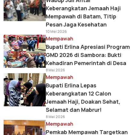
Wabup Juli Antar
Keberangkatan Jemaah Haji
Mempawah di Batam, Titip
Pesan Jaga Kesehatan
10 Mei 2026
Mempawah
Bupati Erlina Apresiasi Program
GMD 2026 di Sambora: Bukti
Kehadiran Pemerintah di Desa
8 Mei 2026
Mempawah
Bupati Erlina Lepas
Keberangkatan 12 Calon
Jemaah Haji, Doakan Sehat,
Selamat dan Mabrur!
8 Mei 2026
Mempawah
Pemkab Mempawah Targetkan