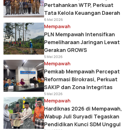
Pertahankan WTP, Perkuat
Tata Kelola Keuangan Daerah
6 Mei 2026
Mempawah
PLN Mempawah Intensifkan
Pemeliharaan Jaringan Lewat
Gerakan GROWS
5 Mei 2026
Mempawah
Pemkab Mempawah Percepat
Reformasi Birokrasi, Perkuat
SAKIP dan Zona Integritas
5 Mei 2026
Mempawah
Hardiknas 2026 di Mempawah,
Wabup Juli Suryadi Tegaskan
Pendidikan Kunci SDM Unggul