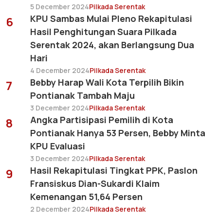
5 December 2024
Pilkada Serentak
KPU Sambas Mulai Pleno Rekapitulasi
6
Hasil Penghitungan Suara Pilkada
Serentak 2024, akan Berlangsung Dua
Hari
4 December 2024
Pilkada Serentak
Bebby Harap Wali Kota Terpilih Bikin
7
Pontianak Tambah Maju
3 December 2024
Pilkada Serentak
Angka Partisipasi Pemilih di Kota
8
Pontianak Hanya 53 Persen, Bebby Minta
KPU Evaluasi
3 December 2024
Pilkada Serentak
Hasil Rekapitulasi Tingkat PPK, Paslon
9
Fransiskus Dian-Sukardi Klaim
Kemenangan 51,64 Persen
2 December 2024
Pilkada Serentak