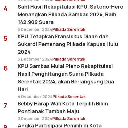
Sah! Hasil Rekapitulasi KPU, Satono-Hero
4
Menangkan Pilkada Sambas 2024, Raih
142.909 Suara
5 December 2024
Pilkada Serentak
KPU Tetapkan Fransiskus Diaan dan
5
Sukardi Pemenang Pilkada Kapuas Hulu
2024
5 December 2024
Pilkada Serentak
KPU Sambas Mulai Pleno Rekapitulasi
6
Hasil Penghitungan Suara Pilkada
Serentak 2024, akan Berlangsung Dua
Hari
4 December 2024
Pilkada Serentak
Bebby Harap Wali Kota Terpilih Bikin
7
Pontianak Tambah Maju
3 December 2024
Pilkada Serentak
Angka Partisipasi Pemilih di Kota
8