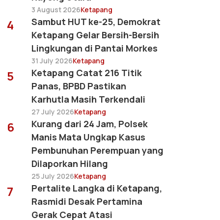
3 August 2026
Ketapang
Sambut HUT ke-25, Demokrat
4
Ketapang Gelar Bersih-Bersih
Lingkungan di Pantai Morkes
31 July 2026
Ketapang
Ketapang Catat 216 Titik
5
Panas, BPBD Pastikan
Karhutla Masih Terkendali
27 July 2026
Ketapang
Kurang dari 24 Jam, Polsek
6
Manis Mata Ungkap Kasus
Pembunuhan Perempuan yang
Dilaporkan Hilang
25 July 2026
Ketapang
Pertalite Langka di Ketapang,
7
Rasmidi Desak Pertamina
Gerak Cepat Atasi