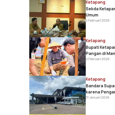
Ketapang
Sekda Ketapan
Umum
4 Februari 2026
Ketapang
Bupati Ketap
Pangan di Man
2 Februari 2026
Ketapang
Bandara Supad
karena Penga
31 Januari 2026