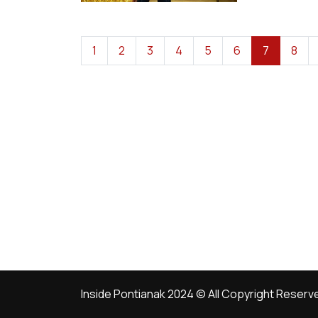
1
2
3
4
5
6
7
8
Inside Pontianak 2024 © All Copyright Reserv