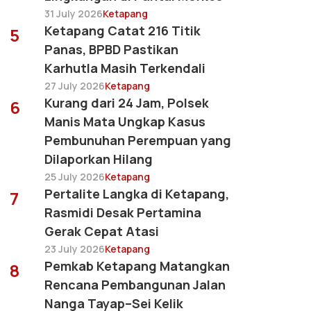
31 July 2026
Ketapang
Ketapang Catat 216 Titik
5
Panas, BPBD Pastikan
Karhutla Masih Terkendali
27 July 2026
Ketapang
Kurang dari 24 Jam, Polsek
6
Manis Mata Ungkap Kasus
Pembunuhan Perempuan yang
Dilaporkan Hilang
25 July 2026
Ketapang
Pertalite Langka di Ketapang,
7
Rasmidi Desak Pertamina
Gerak Cepat Atasi
23 July 2026
Ketapang
Pemkab Ketapang Matangkan
8
Rencana Pembangunan Jalan
Nanga Tayap–Sei Kelik