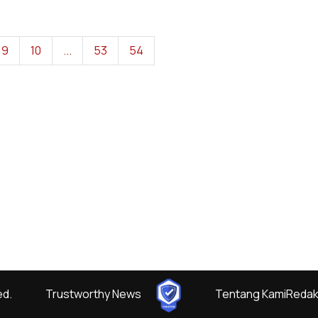
9
10
...
53
54
ed.
Trustworthy News
Tentang Kami
Redak