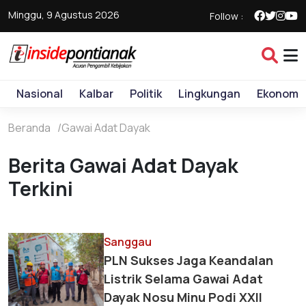
Minggu, 9 Agustus 2026
Follow :
Nasional
Kalbar
Politik
Lingkungan
Ekonomi
Beranda
Gawai Adat Dayak
Berita Gawai Adat Dayak
Terkini
Sanggau
PLN Sukses Jaga Keandalan
Listrik Selama Gawai Adat
Dayak Nosu Minu Podi XXII