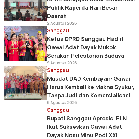
Publik Raperda Hari Besar
Daerah
2 Agustus 2026
Sanggau
Ketua DPRD Sanggau Hadiri
Gawai Adat Dayak Mukok,
Serukan Pelestarian Budaya
9 Agustus 2026
Sanggau
Musdat DAD Kembayan: Gawai
Harus Kembali ke Makna Syukur,
Tanpa Judi dan Komersialisasi
6 Agustus 2026
Sanggau
Bupati Sanggau Apresisi PLN
Ikut Sukseskan Gawai Adat
Dayak Nosu Minu Podi XXI