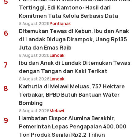
5
Tertinggi, Edi Kamtono: Hasil dari
Komitmen Tata Kelola Berbasis Data
8 August 2026
Pontianak
Ditemukan Tewas di Kebun, Ibu dan Anak
6
di Landak Diduga Dirampok, Uang Rp135
Juta dan Emas Raib
8 August 2026
Landak
Ibu dan Anak di Landak Ditemukan Tewas
7
dengan Tangan dan Kaki Terikat
8 August 2026
Landak
Karhutla di Melawi Meluas, 757 Hektare
8
Terbakar, BPBD Butuh Bantuan Water
Bombing
8 August 2026
Melawi
Hambatan Ekspor Alumina Berakhir,
9
Pemerintah Lepas Pengapalan 400.000
Ton Produk Senilai Rp2,2 Triliun