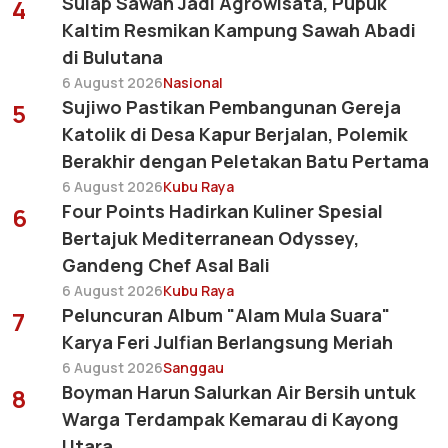
Sulap Sawah Jadi Agrowisata, Pupuk
4
Kaltim Resmikan Kampung Sawah Abadi
di Bulutana
6 August 2026
Nasional
Sujiwo Pastikan Pembangunan Gereja
5
Katolik di Desa Kapur Berjalan, Polemik
Berakhir dengan Peletakan Batu Pertama
6 August 2026
Kubu Raya
Four Points Hadirkan Kuliner Spesial
6
Bertajuk Mediterranean Odyssey,
Gandeng Chef Asal Bali
6 August 2026
Kubu Raya
Peluncuran Album "Alam Mula Suara"
7
Karya Feri Julfian Berlangsung Meriah
6 August 2026
Sanggau
Boyman Harun Salurkan Air Bersih untuk
8
Warga Terdampak Kemarau di Kayong
Utara