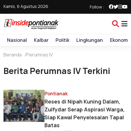
Kamis, 6 Agustus 2026
Follow :
Nasional
Kalbar
Politik
Lingkungan
Ekonomi
Beranda
Perumnas IV
Berita Perumnas IV Terkini
Pontianak
Reses di Nipah Kuning Dalam,
Zulfydar Serap Aspirasi Warga,
Siap Kawal Penyelesaian Tapal
Batas