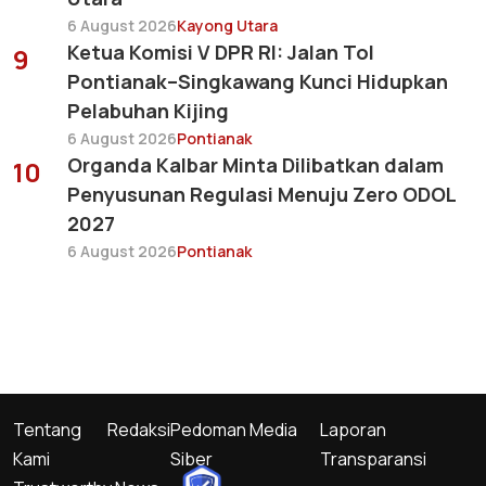
6 August 2026
Kayong Utara
Ketua Komisi V DPR RI: Jalan Tol
9
Pontianak–Singkawang Kunci Hidupkan
Pelabuhan Kijing
6 August 2026
Pontianak
Organda Kalbar Minta Dilibatkan dalam
10
Penyusunan Regulasi Menuju Zero ODOL
2027
6 August 2026
Pontianak
Tentang
Redaksi
Pedoman Media
Laporan
Kami
Siber
Transparansi