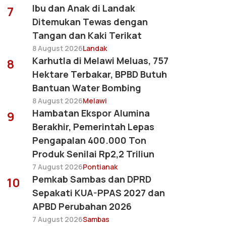
Ibu dan Anak di Landak
7
Ditemukan Tewas dengan
Tangan dan Kaki Terikat
8 August 2026
Landak
Karhutla di Melawi Meluas, 757
8
Hektare Terbakar, BPBD Butuh
Bantuan Water Bombing
8 August 2026
Melawi
Hambatan Ekspor Alumina
9
Berakhir, Pemerintah Lepas
Pengapalan 400.000 Ton
Produk Senilai Rp2,2 Triliun
7 August 2026
Pontianak
Pemkab Sambas dan DPRD
10
Sepakati KUA-PPAS 2027 dan
APBD Perubahan 2026
7 August 2026
Sambas