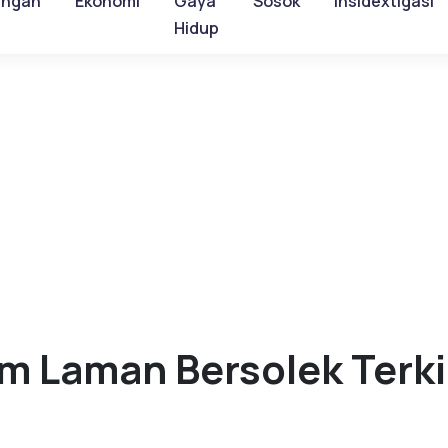
ungan
Ekonomi
Gaya
Sosok
Insidextigasi
Hidup
am Laman Bersolek Terki