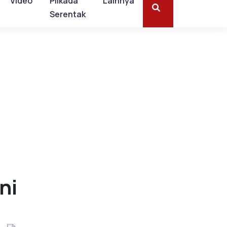
Video
Pilkada
Lainnya
Serentak
ni