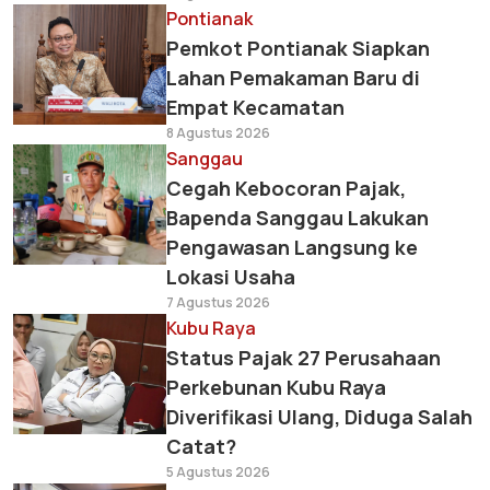
Pontianak
Pemkot Pontianak Siapkan
Lahan Pemakaman Baru di
Empat Kecamatan
8 Agustus 2026
Sanggau
Cegah Kebocoran Pajak,
Bapenda Sanggau Lakukan
Pengawasan Langsung ke
Lokasi Usaha
7 Agustus 2026
Kubu Raya
Status Pajak 27 Perusahaan
Perkebunan Kubu Raya
Diverifikasi Ulang, Diduga Salah
Catat?
5 Agustus 2026