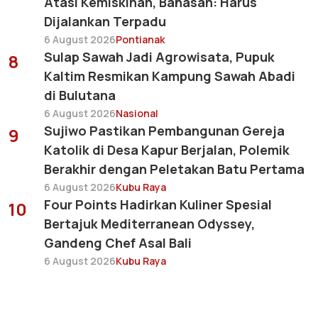
Atasi Kemiskinan, Bahasan: Harus
Dijalankan Terpadu
6 August 2026
Pontianak
Sulap Sawah Jadi Agrowisata, Pupuk
8
Kaltim Resmikan Kampung Sawah Abadi
di Bulutana
6 August 2026
Nasional
Sujiwo Pastikan Pembangunan Gereja
9
Katolik di Desa Kapur Berjalan, Polemik
Berakhir dengan Peletakan Batu Pertama
6 August 2026
Kubu Raya
Four Points Hadirkan Kuliner Spesial
10
Bertajuk Mediterranean Odyssey,
Gandeng Chef Asal Bali
6 August 2026
Kubu Raya