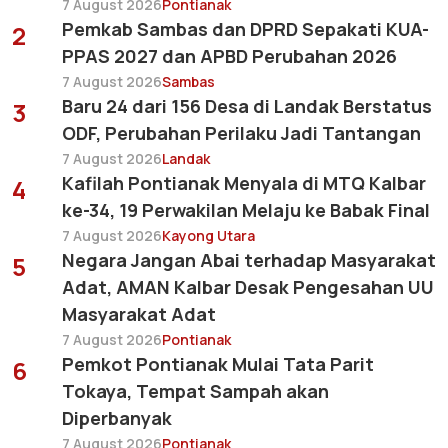
7 August 2026
Pontianak
Pemkab Sambas dan DPRD Sepakati KUA-
2
PPAS 2027 dan APBD Perubahan 2026
7 August 2026
Sambas
Baru 24 dari 156 Desa di Landak Berstatus
3
ODF, Perubahan Perilaku Jadi Tantangan
7 August 2026
Landak
Kafilah Pontianak Menyala di MTQ Kalbar
4
ke-34, 19 Perwakilan Melaju ke Babak Final
7 August 2026
Kayong Utara
Negara Jangan Abai terhadap Masyarakat
5
Adat, AMAN Kalbar Desak Pengesahan UU
Masyarakat Adat
7 August 2026
Pontianak
Pemkot Pontianak Mulai Tata Parit
6
Tokaya, Tempat Sampah akan
Diperbanyak
7 August 2026
Pontianak