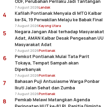
ODF, Perubahan Perilaku Jadi Tantangan
7 August 2026
Landak
Kafilah Pontianak Menyala di MTQ Kalbar
4
ke-34, 19 Perwakilan Melaju ke Babak Final
7 August 2026
Kayong Utara
Negara Jangan Abai terhadap Masyarakat
5
Adat, AMAN Kalbar Desak Pengesahan UU
Masyarakat Adat
7 August 2026
Pontianak
Pemkot Pontianak Mulai Tata Parit
6
Tokaya, Tempat Sampah akan
Diperbanyak
7 August 2026
Pontianak
Bahasan Puji Antusiasme Warga Ponbar
7
Ikuti Jalan Sehat dan Zumba
7 August 2026
Pontianak
Pemkab Melawi Matangkan Agenda
8
Peringatan HUT ke-81 RI, Panitia Diminta