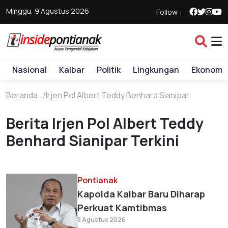
Minggu, 9 Agustus 2026
Follow :
Nasional
Kalbar
Politik
Lingkungan
Ekonomi
Beranda
Irjen Pol Albert Teddy Benhard Sianipar
Berita Irjen Pol Albert Teddy
Benhard Sianipar Terkini
Pontianak
Kapolda Kalbar Baru Diharap
Perkuat Kamtibmas
8 Agustus 2026