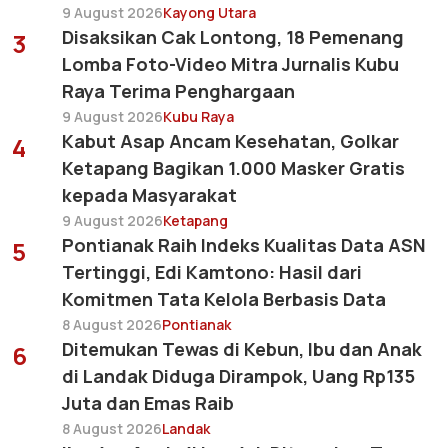
9 August 2026
Kayong Utara
Disaksikan Cak Lontong, 18 Pemenang
3
Lomba Foto-Video Mitra Jurnalis Kubu
Raya Terima Penghargaan
9 August 2026
Kubu Raya
Kabut Asap Ancam Kesehatan, Golkar
4
Ketapang Bagikan 1.000 Masker Gratis
kepada Masyarakat
9 August 2026
Ketapang
Pontianak Raih Indeks Kualitas Data ASN
5
Tertinggi, Edi Kamtono: Hasil dari
Komitmen Tata Kelola Berbasis Data
8 August 2026
Pontianak
Ditemukan Tewas di Kebun, Ibu dan Anak
6
di Landak Diduga Dirampok, Uang Rp135
Juta dan Emas Raib
8 August 2026
Landak