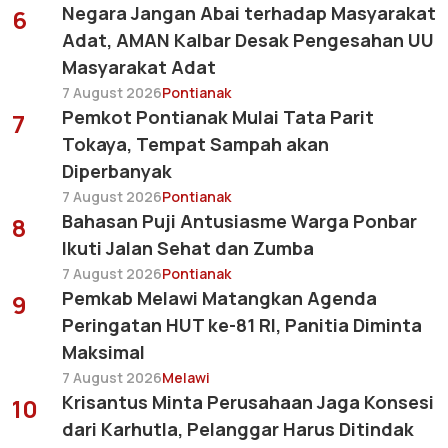
Negara Jangan Abai terhadap Masyarakat
6
Adat, AMAN Kalbar Desak Pengesahan UU
Masyarakat Adat
7 August 2026
Pontianak
Pemkot Pontianak Mulai Tata Parit
7
Tokaya, Tempat Sampah akan
Diperbanyak
7 August 2026
Pontianak
Bahasan Puji Antusiasme Warga Ponbar
8
Ikuti Jalan Sehat dan Zumba
7 August 2026
Pontianak
Pemkab Melawi Matangkan Agenda
9
Peringatan HUT ke-81 RI, Panitia Diminta
Maksimal
7 August 2026
Melawi
Krisantus Minta Perusahaan Jaga Konsesi
10
dari Karhutla, Pelanggar Harus Ditindak