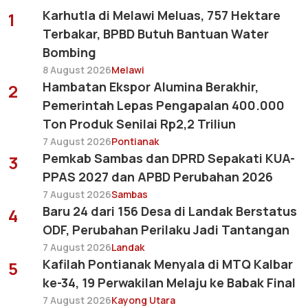
Karhutla di Melawi Meluas, 757 Hektare
1
Terbakar, BPBD Butuh Bantuan Water
Bombing
8 August 2026
Melawi
Hambatan Ekspor Alumina Berakhir,
2
Pemerintah Lepas Pengapalan 400.000
Ton Produk Senilai Rp2,2 Triliun
7 August 2026
Pontianak
Pemkab Sambas dan DPRD Sepakati KUA-
3
PPAS 2027 dan APBD Perubahan 2026
7 August 2026
Sambas
Baru 24 dari 156 Desa di Landak Berstatus
4
ODF, Perubahan Perilaku Jadi Tantangan
7 August 2026
Landak
Kafilah Pontianak Menyala di MTQ Kalbar
5
ke-34, 19 Perwakilan Melaju ke Babak Final
7 August 2026
Kayong Utara