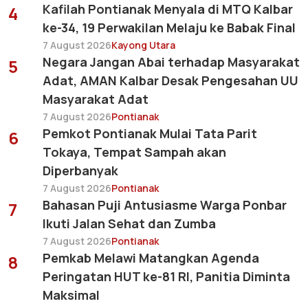
Kafilah Pontianak Menyala di MTQ Kalbar
4
ke-34, 19 Perwakilan Melaju ke Babak Final
7 August 2026
Kayong Utara
Negara Jangan Abai terhadap Masyarakat
5
Adat, AMAN Kalbar Desak Pengesahan UU
Masyarakat Adat
7 August 2026
Pontianak
Pemkot Pontianak Mulai Tata Parit
6
Tokaya, Tempat Sampah akan
Diperbanyak
7 August 2026
Pontianak
Bahasan Puji Antusiasme Warga Ponbar
7
Ikuti Jalan Sehat dan Zumba
7 August 2026
Pontianak
Pemkab Melawi Matangkan Agenda
8
Peringatan HUT ke-81 RI, Panitia Diminta
Maksimal