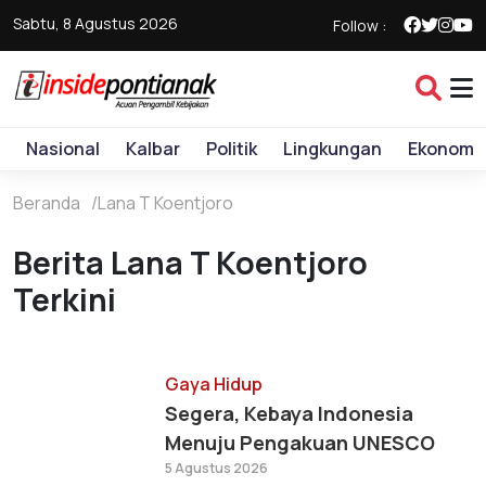
Sabtu, 8 Agustus 2026
Follow :
Nasional
Kalbar
Politik
Lingkungan
Ekonomi
Beranda
Lana T Koentjoro
Berita Lana T Koentjoro
Terkini
Gaya Hidup
Segera, Kebaya Indonesia
Menuju Pengakuan UNESCO
5 Agustus 2026