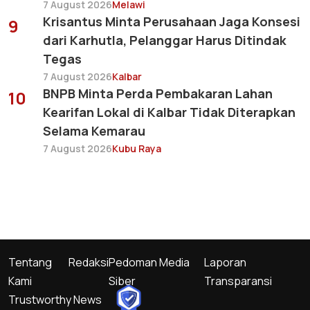
7 August 2026
Melawi
Krisantus Minta Perusahaan Jaga Konsesi
9
dari Karhutla, Pelanggar Harus Ditindak
Tegas
7 August 2026
Kalbar
BNPB Minta Perda Pembakaran Lahan
10
Kearifan Lokal di Kalbar Tidak Diterapkan
Selama Kemarau
7 August 2026
Kubu Raya
Tentang
Redaksi
Pedoman Media
Laporan
Kami
Siber
Transparansi
Trustworthy News