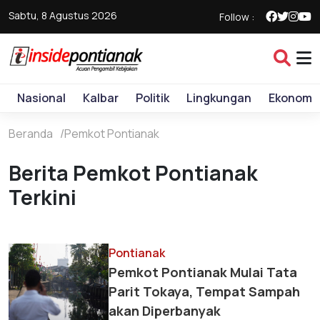
Sabtu, 8 Agustus 2026
Follow :
Nasional
Kalbar
Politik
Lingkungan
Ekonomi
Beranda
Pemkot Pontianak
Berita Pemkot Pontianak
Terkini
Pontianak
Pemkot Pontianak Mulai Tata
Parit Tokaya, Tempat Sampah
akan Diperbanyak