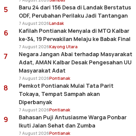
Baru 24 dari 156 Desa di Landak Berstatus
5
ODF, Perubahan Perilaku Jadi Tantangan
7 August 2026
Landak
Kafilah Pontianak Menyala di MTQ Kalbar
6
ke-34, 19 Perwakilan Melaju ke Babak Final
7 August 2026
Kayong Utara
Negara Jangan Abai terhadap Masyarakat
7
Adat, AMAN Kalbar Desak Pengesahan UU
Masyarakat Adat
7 August 2026
Pontianak
Pemkot Pontianak Mulai Tata Parit
8
Tokaya, Tempat Sampah akan
Diperbanyak
7 August 2026
Pontianak
Bahasan Puji Antusiasme Warga Ponbar
9
Ikuti Jalan Sehat dan Zumba
7 August 2026
Pontianak