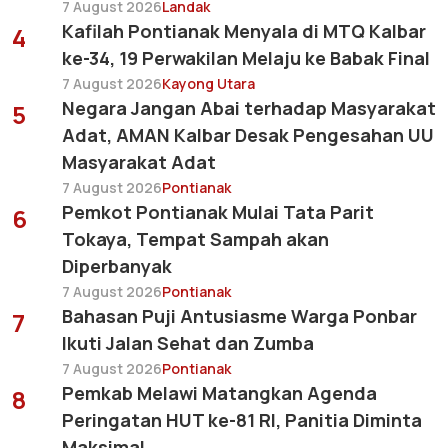
7 August 2026
Landak
Kafilah Pontianak Menyala di MTQ Kalbar
4
ke-34, 19 Perwakilan Melaju ke Babak Final
7 August 2026
Kayong Utara
Negara Jangan Abai terhadap Masyarakat
5
Adat, AMAN Kalbar Desak Pengesahan UU
Masyarakat Adat
7 August 2026
Pontianak
Pemkot Pontianak Mulai Tata Parit
6
Tokaya, Tempat Sampah akan
Diperbanyak
7 August 2026
Pontianak
Bahasan Puji Antusiasme Warga Ponbar
7
Ikuti Jalan Sehat dan Zumba
7 August 2026
Pontianak
Pemkab Melawi Matangkan Agenda
8
Peringatan HUT ke-81 RI, Panitia Diminta
Maksimal