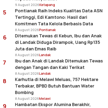
9 August 2026
Ketapang
Pontianak Raih Indeks Kualitas Data ASN
5
Tertinggi, Edi Kamtono: Hasil dari
Komitmen Tata Kelola Berbasis Data
8 August 2026
Pontianak
Ditemukan Tewas di Kebun, Ibu dan Anak
6
di Landak Diduga Dirampok, Uang Rp135
Juta dan Emas Raib
8 August 2026
Landak
Ibu dan Anak di Landak Ditemukan Tewas
7
dengan Tangan dan Kaki Terikat
8 August 2026
Landak
Karhutla di Melawi Meluas, 757 Hektare
8
Terbakar, BPBD Butuh Bantuan Water
Bombing
8 August 2026
Melawi
Hambatan Ekspor Alumina Berakhir,
9