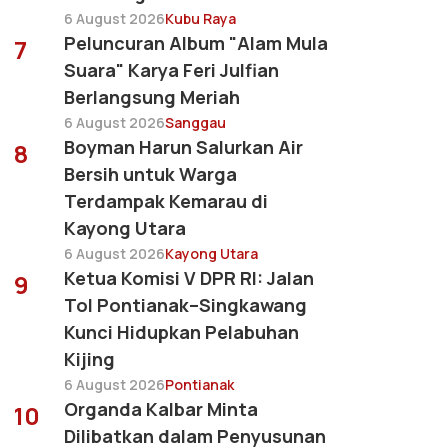
6 August 2026
Kubu Raya
Peluncuran Album "Alam Mula
7
Suara" Karya Feri Julfian
Berlangsung Meriah
6 August 2026
Sanggau
Boyman Harun Salurkan Air
8
Bersih untuk Warga
Terdampak Kemarau di
Kayong Utara
6 August 2026
Kayong Utara
Ketua Komisi V DPR RI: Jalan
9
Tol Pontianak–Singkawang
Kunci Hidupkan Pelabuhan
Kijing
6 August 2026
Pontianak
Organda Kalbar Minta
10
Dilibatkan dalam Penyusunan