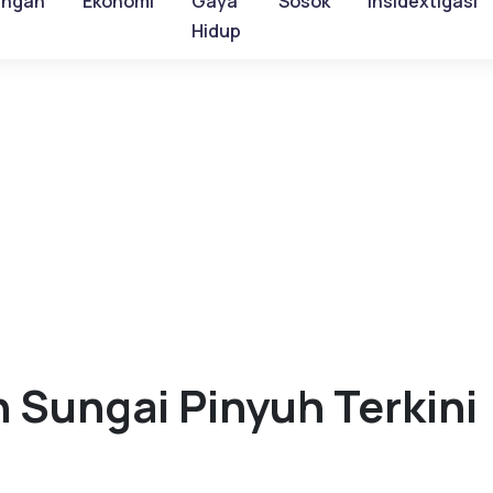
ungan
Ekonomi
Gaya
Sosok
Insidextigasi
Hidup
n Sungai Pinyuh Terkini