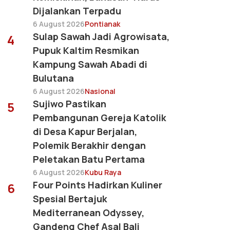
Dijalankan Terpadu
6 August 2026
Pontianak
Sulap Sawah Jadi Agrowisata,
4
Pupuk Kaltim Resmikan
Kampung Sawah Abadi di
Bulutana
6 August 2026
Nasional
Sujiwo Pastikan
5
Pembangunan Gereja Katolik
di Desa Kapur Berjalan,
Polemik Berakhir dengan
Peletakan Batu Pertama
6 August 2026
Kubu Raya
Four Points Hadirkan Kuliner
6
Spesial Bertajuk
Mediterranean Odyssey,
Gandeng Chef Asal Bali