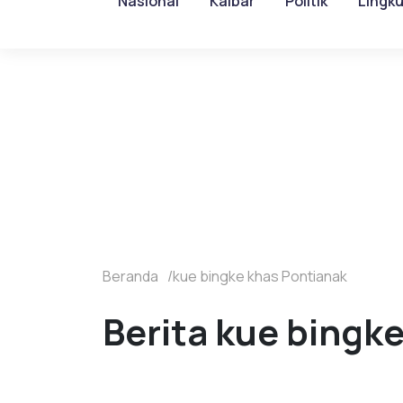
Nasional
Kalbar
Politik
Lingk
Beranda
kue bingke khas Pontianak
Berita kue bingke