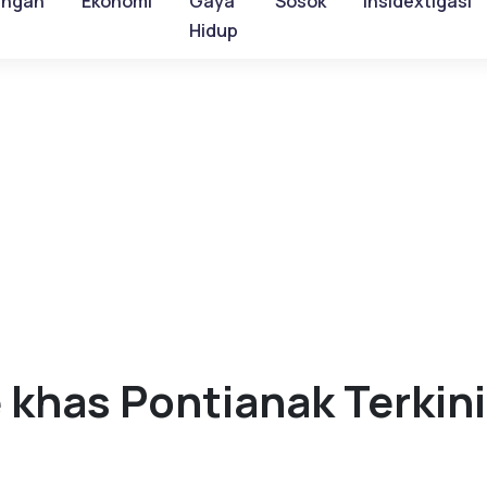
ungan
Ekonomi
Gaya
Sosok
Insidextigasi
Hidup
 khas Pontianak Terkini