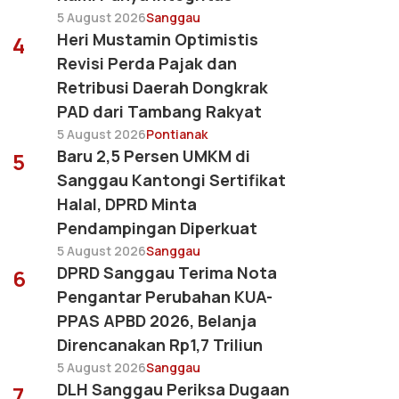
5 August 2026
Sanggau
Heri Mustamin Optimistis
4
Revisi Perda Pajak dan
Retribusi Daerah Dongkrak
PAD dari Tambang Rakyat
5 August 2026
Pontianak
Baru 2,5 Persen UMKM di
5
Sanggau Kantongi Sertifikat
Halal, DPRD Minta
Pendampingan Diperkuat
5 August 2026
Sanggau
DPRD Sanggau Terima Nota
6
Pengantar Perubahan KUA-
PPAS APBD 2026, Belanja
Direncanakan Rp1,7 Triliun
5 August 2026
Sanggau
DLH Sanggau Periksa Dugaan
7