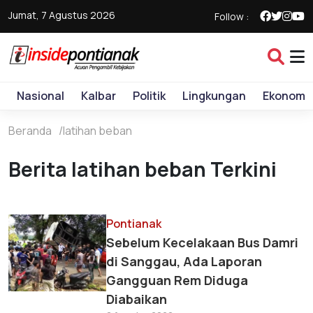
Jumat, 7 Agustus 2026
Follow :
Nasional
Kalbar
Politik
Lingkungan
Ekonomi
Beranda
latihan beban
Berita latihan beban Terkini
Pontianak
Sebelum Kecelakaan Bus Damri
di Sanggau, Ada Laporan
Gangguan Rem Diduga
Diabaikan