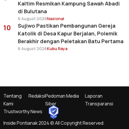
Kaltim Resmikan Kampung Sawah Abadi
di Bulutana
6 August 2026
Nasional
Sujiwo Pastikan Pembangunan Gereja
10
Katolik di Desa Kapur Berjalan, Polemik
Berakhir dengan Peletakan Batu Pertama
6 August 2026
Kubu Raya
Tentang
Redaksi
Pedoman Media
Laporan
Kami
Siber
Transparansi
Trustworthy News
Inside Pontianak 2024 © All Copyright Reserved.