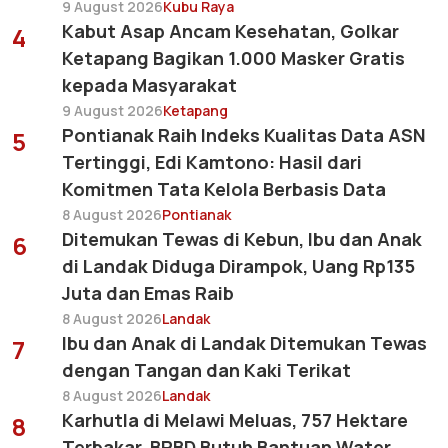
9 August 2026
Kubu Raya
Kabut Asap Ancam Kesehatan, Golkar
4
Ketapang Bagikan 1.000 Masker Gratis
kepada Masyarakat
9 August 2026
Ketapang
Pontianak Raih Indeks Kualitas Data ASN
5
Tertinggi, Edi Kamtono: Hasil dari
Komitmen Tata Kelola Berbasis Data
8 August 2026
Pontianak
Ditemukan Tewas di Kebun, Ibu dan Anak
6
di Landak Diduga Dirampok, Uang Rp135
Juta dan Emas Raib
8 August 2026
Landak
Ibu dan Anak di Landak Ditemukan Tewas
7
dengan Tangan dan Kaki Terikat
8 August 2026
Landak
Karhutla di Melawi Meluas, 757 Hektare
8
Terbakar, BPBD Butuh Bantuan Water