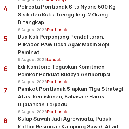
Polresta Pontianak Sita Nyaris 600 Kg
4
Sisik dan Kuku Trenggiling, 2 Orang
Ditangkap
6 August 2026
Pontianak
Dua Kali Perpanjang Pendaftaran,
5
Pilkades PAW Desa Agak Masih Sepi
Peminat
6 August 2026
Landak
Edi Kamtono Tegaskan Komitmen
6
Pemkot Perkuat Budaya Antikorupsi
6 August 2026
Pontianak
Pemkot Pontianak Siapkan Tiga Strategi
7
Atasi Kemiskinan, Bahasan: Harus
Dijalankan Terpadu
6 August 2026
Pontianak
Sulap Sawah Jadi Agrowisata, Pupuk
8
Kaltim Resmikan Kampung Sawah Abadi