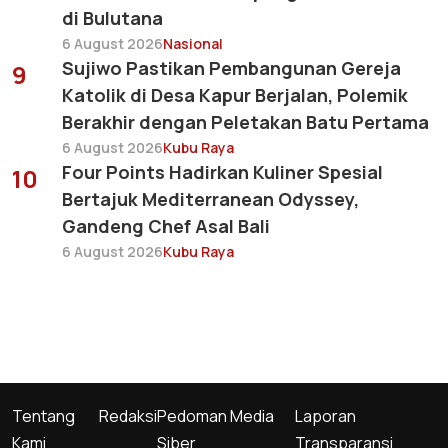
di Bulutana
6 August 2026
Nasional
Sujiwo Pastikan Pembangunan Gereja
9
Katolik di Desa Kapur Berjalan, Polemik
Berakhir dengan Peletakan Batu Pertama
6 August 2026
Kubu Raya
Four Points Hadirkan Kuliner Spesial
10
Bertajuk Mediterranean Odyssey,
Gandeng Chef Asal Bali
6 August 2026
Kubu Raya
Tentang
Redaksi
Pedoman Media
Laporan
Kami
Siber
Transparansi