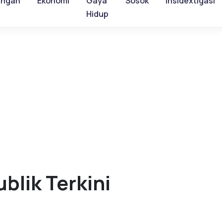
ungan
Ekonomi
Gaya
Sosok
Insidextigasi
Hidup
ublik Terkini