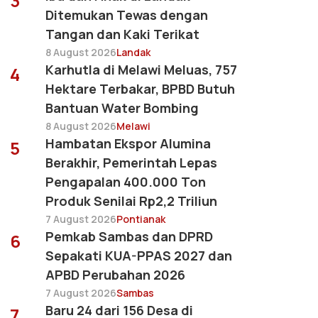
3
Ditemukan Tewas dengan
Tangan dan Kaki Terikat
8 August 2026
Landak
Karhutla di Melawi Meluas, 757
4
Hektare Terbakar, BPBD Butuh
Bantuan Water Bombing
8 August 2026
Melawi
Hambatan Ekspor Alumina
5
Berakhir, Pemerintah Lepas
Pengapalan 400.000 Ton
Produk Senilai Rp2,2 Triliun
7 August 2026
Pontianak
Pemkab Sambas dan DPRD
6
Sepakati KUA-PPAS 2027 dan
APBD Perubahan 2026
7 August 2026
Sambas
Baru 24 dari 156 Desa di
7