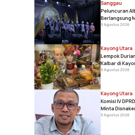
Sanggau
Peluncuran Alb
Berlangsung 
9 Agustus 2026
Kayong Utara
Lempok Durian
Kalbar di Kayo
9 Agustus 2026
Kayong Utara
Komisi IV DPR
Minta Disnaker
9 Agustus 2026