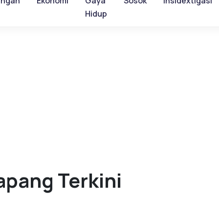
ungan
Ekonomi
Gaya
Sosok
Insidextigasi
Hidup
apang Terkini