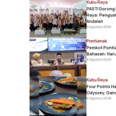
Kubu Raya
PASTI Dorong 
Raya: Penguat
Andalan
9 Agustus 2026
Pontianak
Pemkot Pontia
Bahasan: Haru
9 Agustus 2026
Kubu Raya
Four Points Ha
Odyssey, Gand
9 Agustus 2026