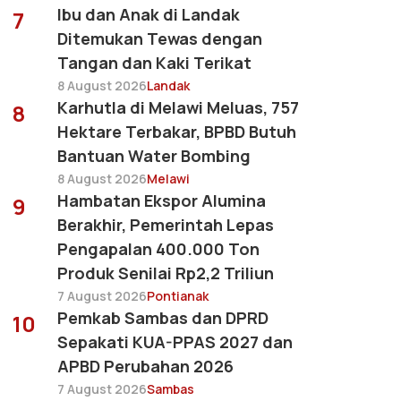
Ibu dan Anak di Landak
7
Ditemukan Tewas dengan
Tangan dan Kaki Terikat
8 August 2026
Landak
Karhutla di Melawi Meluas, 757
8
Hektare Terbakar, BPBD Butuh
Bantuan Water Bombing
8 August 2026
Melawi
Hambatan Ekspor Alumina
9
Berakhir, Pemerintah Lepas
Pengapalan 400.000 Ton
Produk Senilai Rp2,2 Triliun
7 August 2026
Pontianak
Pemkab Sambas dan DPRD
10
Sepakati KUA-PPAS 2027 dan
APBD Perubahan 2026
7 August 2026
Sambas