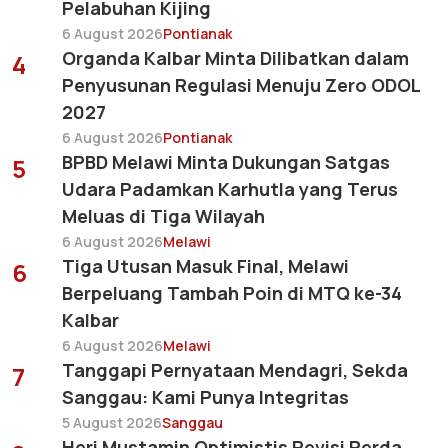
Pelabuhan Kijing
6 August 2026
Pontianak
Organda Kalbar Minta Dilibatkan dalam
4
Penyusunan Regulasi Menuju Zero ODOL
2027
6 August 2026
Pontianak
BPBD Melawi Minta Dukungan Satgas
5
Udara Padamkan Karhutla yang Terus
Meluas di Tiga Wilayah
6 August 2026
Melawi
Tiga Utusan Masuk Final, Melawi
6
Berpeluang Tambah Poin di MTQ ke-34
Kalbar
6 August 2026
Melawi
Tanggapi Pernyataan Mendagri, Sekda
7
Sanggau: Kami Punya Integritas
5 August 2026
Sanggau
Heri Mustamin Optimistis Revisi Perda