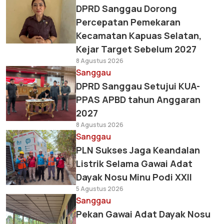
DPRD Sanggau Dorong
Percepatan Pemekaran
Kecamatan Kapuas Selatan,
Kejar Target Sebelum 2027
8 Agustus 2026
Sanggau
DPRD Sanggau Setujui KUA-
PPAS APBD tahun Anggaran
2027
8 Agustus 2026
Sanggau
PLN Sukses Jaga Keandalan
Listrik Selama Gawai Adat
Dayak Nosu Minu Podi XXII
5 Agustus 2026
Sanggau
Pekan Gawai Adat Dayak Nosu