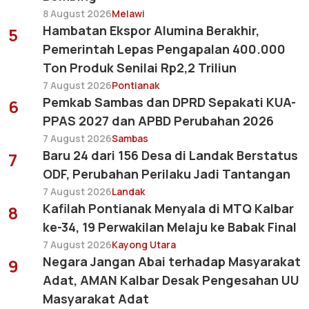
8 August 2026
Melawi
Hambatan Ekspor Alumina Berakhir,
5
Pemerintah Lepas Pengapalan 400.000
Ton Produk Senilai Rp2,2 Triliun
7 August 2026
Pontianak
Pemkab Sambas dan DPRD Sepakati KUA-
6
PPAS 2027 dan APBD Perubahan 2026
7 August 2026
Sambas
Baru 24 dari 156 Desa di Landak Berstatus
7
ODF, Perubahan Perilaku Jadi Tantangan
7 August 2026
Landak
Kafilah Pontianak Menyala di MTQ Kalbar
8
ke-34, 19 Perwakilan Melaju ke Babak Final
7 August 2026
Kayong Utara
Negara Jangan Abai terhadap Masyarakat
9
Adat, AMAN Kalbar Desak Pengesahan UU
Masyarakat Adat