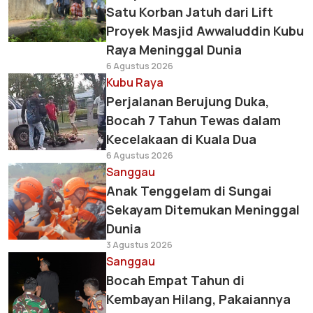
Satu Korban Jatuh dari Lift
Proyek Masjid Awwaluddin Kubu
Raya Meninggal Dunia
6 Agustus 2026
Kubu Raya
Perjalanan Berujung Duka,
Bocah 7 Tahun Tewas dalam
Kecelakaan di Kuala Dua
6 Agustus 2026
Sanggau
Anak Tenggelam di Sungai
Sekayam Ditemukan Meninggal
Dunia
3 Agustus 2026
Sanggau
Bocah Empat Tahun di
Kembayan Hilang, Pakaiannya