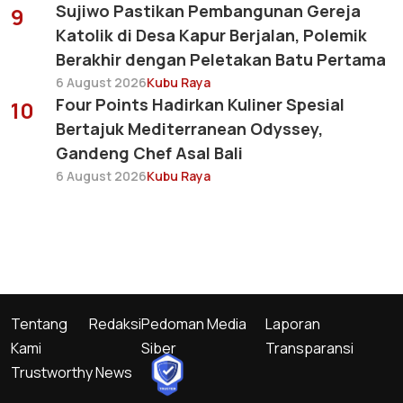
Sujiwo Pastikan Pembangunan Gereja
9
Katolik di Desa Kapur Berjalan, Polemik
Berakhir dengan Peletakan Batu Pertama
6 August 2026
Kubu Raya
Four Points Hadirkan Kuliner Spesial
10
Bertajuk Mediterranean Odyssey,
Gandeng Chef Asal Bali
6 August 2026
Kubu Raya
Tentang
Redaksi
Pedoman Media
Laporan
Kami
Siber
Transparansi
Trustworthy News