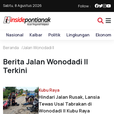
Sabtu, 8 Agustus 2026
Follow :
Nasional
Kalbar
Politik
Lingkungan
Ekonomi
Beranda
Jalan Wonodadi II
Berita Jalan Wonodadi II
Terkini
Kubu Raya
Hindari Jalan Rusak, Lansia
Tewas Usai Tabrakan di
Wonodadi II Kubu Raya