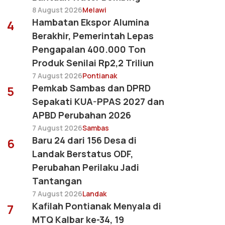
8 August 2026
Melawi
Hambatan Ekspor Alumina
4
Berakhir, Pemerintah Lepas
Pengapalan 400.000 Ton
Produk Senilai Rp2,2 Triliun
7 August 2026
Pontianak
Pemkab Sambas dan DPRD
5
Sepakati KUA-PPAS 2027 dan
APBD Perubahan 2026
7 August 2026
Sambas
Baru 24 dari 156 Desa di
6
Landak Berstatus ODF,
Perubahan Perilaku Jadi
Tantangan
7 August 2026
Landak
Kafilah Pontianak Menyala di
7
MTQ Kalbar ke-34, 19