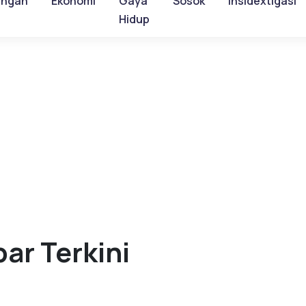
ungan
Ekonomi
Gaya
Sosok
Insidextigasi
Hidup
ar Terkini