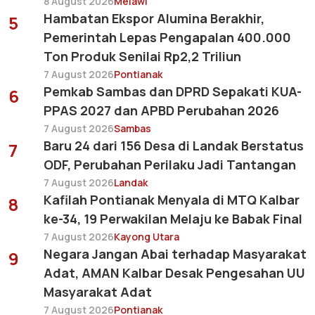
8 August 2026
Melawi
Hambatan Ekspor Alumina Berakhir,
5
Pemerintah Lepas Pengapalan 400.000
Ton Produk Senilai Rp2,2 Triliun
7 August 2026
Pontianak
Pemkab Sambas dan DPRD Sepakati KUA-
6
PPAS 2027 dan APBD Perubahan 2026
7 August 2026
Sambas
Baru 24 dari 156 Desa di Landak Berstatus
7
ODF, Perubahan Perilaku Jadi Tantangan
7 August 2026
Landak
Kafilah Pontianak Menyala di MTQ Kalbar
8
ke-34, 19 Perwakilan Melaju ke Babak Final
7 August 2026
Kayong Utara
Negara Jangan Abai terhadap Masyarakat
9
Adat, AMAN Kalbar Desak Pengesahan UU
Masyarakat Adat
7 August 2026
Pontianak