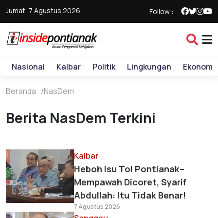
Jumat, 7 Agustus 2026
Follow :
Nasional
Kalbar
Politik
Lingkungan
Ekonomi
Beranda
NasDem
Berita NasDem Terkini
Kalbar
Heboh Isu Tol Pontianak–
Mempawah Dicoret, Syarif
Abdullah: Itu Tidak Benar!
7 Agustus 2026