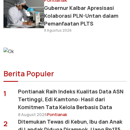
Pontianak
Gubernur Kalbar Apresisasi
Kolaborasi PLN-Untan dalam
Pemanfaatan PLTS
8 Agustus 2026
Berita Populer
Pontianak Raih Indeks Kualitas Data ASN
1
Tertinggi, Edi Kamtono: Hasil dari
Komitmen Tata Kelola Berbasis Data
8 August 2026
Pontianak
Ditemukan Tewas di Kebun, Ibu dan Anak
2
di Landak Diduga Dirampok, Uang Rp135