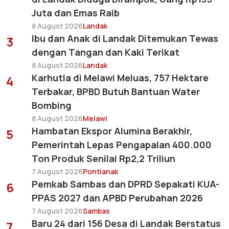
Juta dan Emas Raib
8 August 2026
Landak
Ibu dan Anak di Landak Ditemukan Tewas
3
dengan Tangan dan Kaki Terikat
8 August 2026
Landak
Karhutla di Melawi Meluas, 757 Hektare
4
Terbakar, BPBD Butuh Bantuan Water
Bombing
8 August 2026
Melawi
Hambatan Ekspor Alumina Berakhir,
5
Pemerintah Lepas Pengapalan 400.000
Ton Produk Senilai Rp2,2 Triliun
7 August 2026
Pontianak
Pemkab Sambas dan DPRD Sepakati KUA-
6
PPAS 2027 dan APBD Perubahan 2026
7 August 2026
Sambas
Baru 24 dari 156 Desa di Landak Berstatus
7