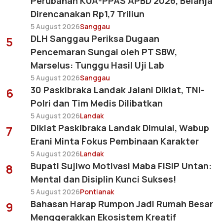
Perubahan KUA-PPAS APBD 2026, Belanja
Direncanakan Rp1,7 Triliun
5 August 2026
Sanggau
DLH Sanggau Periksa Dugaan
5
Pencemaran Sungai oleh PT SBW,
Marselus: Tunggu Hasil Uji Lab
5 August 2026
Sanggau
30 Paskibraka Landak Jalani Diklat, TNI-
6
Polri dan Tim Medis Dilibatkan
5 August 2026
Landak
Diklat Paskibraka Landak Dimulai, Wabup
7
Erani Minta Fokus Pembinaan Karakter
5 August 2026
Landak
Bupati Sujiwo Motivasi Maba FISIP Untan:
8
Mental dan Disiplin Kunci Sukses!
5 August 2026
Pontianak
Bahasan Harap Rumpon Jadi Rumah Besar
9
Menggerakkan Ekosistem Kreatif