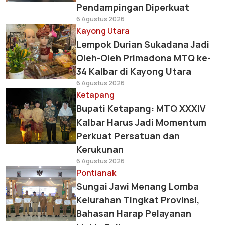
Pendampingan Diperkuat
6 Agustus 2026
Kayong Utara
Lempok Durian Sukadana Jadi
Oleh-Oleh Primadona MTQ ke-
34 Kalbar di Kayong Utara
6 Agustus 2026
Ketapang
Bupati Ketapang: MTQ XXXIV
Kalbar Harus Jadi Momentum
Perkuat Persatuan dan
Kerukunan
6 Agustus 2026
Pontianak
Sungai Jawi Menang Lomba
Kelurahan Tingkat Provinsi,
Bahasan Harap Pelayanan