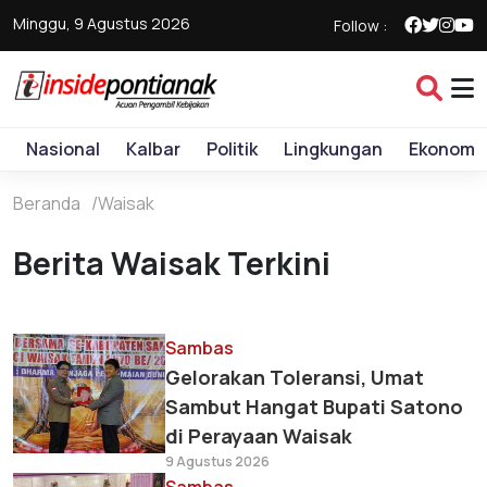
Minggu, 9 Agustus 2026
Follow :
Nasional
Kalbar
Politik
Lingkungan
Ekonomi
Beranda
Waisak
Berita Waisak Terkini
Sambas
Gelorakan Toleransi, Umat
Sambut Hangat Bupati Satono
di Perayaan Waisak
9 Agustus 2026