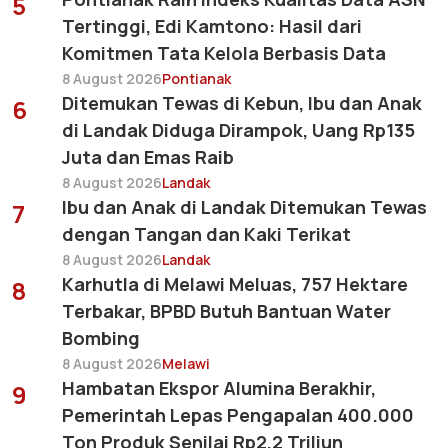
5
Tertinggi, Edi Kamtono: Hasil dari
Komitmen Tata Kelola Berbasis Data
8 August 2026
Pontianak
Ditemukan Tewas di Kebun, Ibu dan Anak
6
di Landak Diduga Dirampok, Uang Rp135
Juta dan Emas Raib
8 August 2026
Landak
Ibu dan Anak di Landak Ditemukan Tewas
7
dengan Tangan dan Kaki Terikat
8 August 2026
Landak
Karhutla di Melawi Meluas, 757 Hektare
8
Terbakar, BPBD Butuh Bantuan Water
Bombing
8 August 2026
Melawi
Hambatan Ekspor Alumina Berakhir,
9
Pemerintah Lepas Pengapalan 400.000
Ton Produk Senilai Rp2,2 Triliun