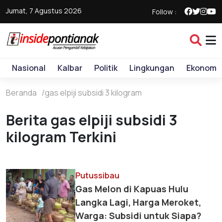
Jumat, 7 Agustus 2026
Follow :
Nasional
Kalbar
Politik
Lingkungan
Ekonomi
Beranda
gas elpiji subsidi 3 kilogram
Berita gas elpiji subsidi 3
kilogram Terkini
Putussibau
Gas Melon di Kapuas Hulu
Langka Lagi, Harga Meroket,
Warga: Subsidi untuk Siapa?