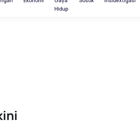
ungan
Ekonomi
Gaya
Sosok
Insidextigasi
Hidup
kini