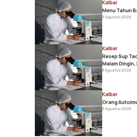
Kalbar
Menu Tahun Bar
8 Agustus 2026
Kalbar
Resep Sup Tac
Malam Dingin,
8 Agustus 2026
Kalbar
Orang Autoimu
8 Agustus 2026