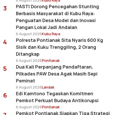
6 August 2026
Kubu Raya
PASTI Dorong Pencegahan Stunting
3
Berbasis Masyarakat di Kubu Raya:
Penguatan Desa Model dan Inovasi
Pangan Lokal Jadi Andalan
6 August 2026
Kubu Raya
Polresta Pontianak Sita Nyaris 600 Kg
4
Sisik dan Kuku Trenggiling, 2 Orang
Ditangkap
6 August 2026
Pontianak
Dua Kali Perpanjang Pendaftaran,
5
Pilkades PAW Desa Agak Masih Sepi
Peminat
6 August 2026
Landak
Edi Kamtono Tegaskan Komitmen
6
Pemkot Perkuat Budaya Antikorupsi
6 August 2026
Pontianak
Pemkot Pontianak Siapkan Tiga Strategi
7