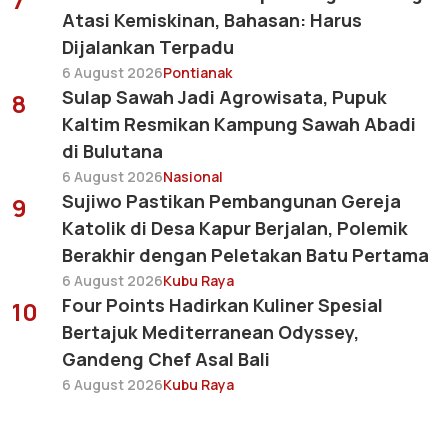
Atasi Kemiskinan, Bahasan: Harus
Dijalankan Terpadu
6 August 2026
Pontianak
Sulap Sawah Jadi Agrowisata, Pupuk
8
Kaltim Resmikan Kampung Sawah Abadi
di Bulutana
6 August 2026
Nasional
Sujiwo Pastikan Pembangunan Gereja
9
Katolik di Desa Kapur Berjalan, Polemik
Berakhir dengan Peletakan Batu Pertama
6 August 2026
Kubu Raya
Four Points Hadirkan Kuliner Spesial
10
Bertajuk Mediterranean Odyssey,
Gandeng Chef Asal Bali
6 August 2026
Kubu Raya