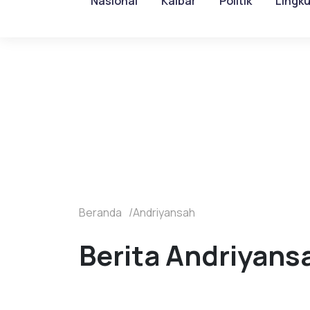
Nasional
Kalbar
Politik
Lingk
Beranda
Andriyansah
Berita Andriyansa