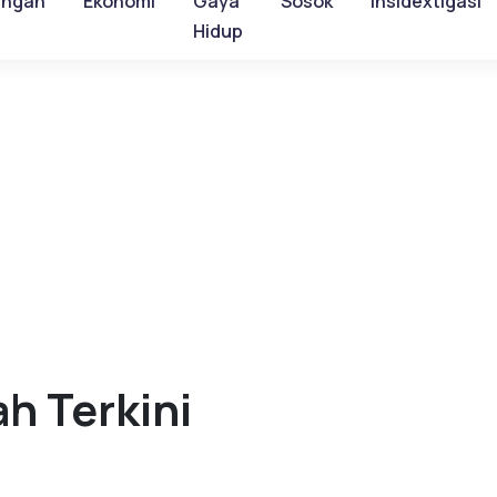
ungan
Ekonomi
Gaya
Sosok
Insidextigasi
Hidup
h Terkini