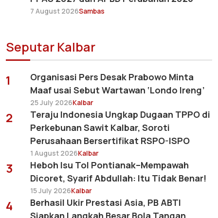
7 August 2026
Sambas
Seputar Kalbar
Organisasi Pers Desak Prabowo Minta
1
Maaf usai Sebut Wartawan ‘Londo Ireng’
25 July 2026
Kalbar
Teraju Indonesia Ungkap Dugaan TPPO di
2
Perkebunan Sawit Kalbar, Soroti
Perusahaan Bersertifikat RSPO-ISPO
1 August 2026
Kalbar
Heboh Isu Tol Pontianak–Mempawah
3
Dicoret, Syarif Abdullah: Itu Tidak Benar!
15 July 2026
Kalbar
Berhasil Ukir Prestasi Asia, PB ABTI
4
Siapkan Langkah Besar Bola Tangan