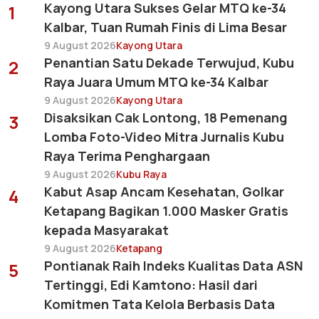
Kayong Utara Sukses Gelar MTQ ke-34
1
Kalbar, Tuan Rumah Finis di Lima Besar
9 August 2026
Kayong Utara
Penantian Satu Dekade Terwujud, Kubu
2
Raya Juara Umum MTQ ke-34 Kalbar
9 August 2026
Kayong Utara
Disaksikan Cak Lontong, 18 Pemenang
3
Lomba Foto-Video Mitra Jurnalis Kubu
Raya Terima Penghargaan
9 August 2026
Kubu Raya
Kabut Asap Ancam Kesehatan, Golkar
4
Ketapang Bagikan 1.000 Masker Gratis
kepada Masyarakat
9 August 2026
Ketapang
Pontianak Raih Indeks Kualitas Data ASN
5
Tertinggi, Edi Kamtono: Hasil dari
Komitmen Tata Kelola Berbasis Data