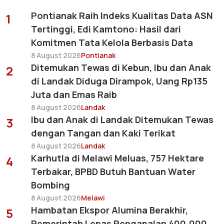
Pontianak Raih Indeks Kualitas Data ASN
1
Tertinggi, Edi Kamtono: Hasil dari
Komitmen Tata Kelola Berbasis Data
8 August 2026
Pontianak
Ditemukan Tewas di Kebun, Ibu dan Anak
2
di Landak Diduga Dirampok, Uang Rp135
Juta dan Emas Raib
8 August 2026
Landak
Ibu dan Anak di Landak Ditemukan Tewas
3
dengan Tangan dan Kaki Terikat
8 August 2026
Landak
Karhutla di Melawi Meluas, 757 Hektare
4
Terbakar, BPBD Butuh Bantuan Water
Bombing
8 August 2026
Melawi
Hambatan Ekspor Alumina Berakhir,
5
Pemerintah Lepas Pengapalan 400.000