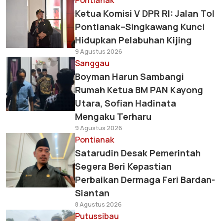
Pontianak
Ketua Komisi V DPR RI: Jalan Tol
Pontianak–Singkawang Kunci
Hidupkan Pelabuhan Kijing
9 Agustus 2026
Sanggau
Boyman Harun Sambangi
Rumah Ketua BM PAN Kayong
Utara, Sofian Hadinata
Mengaku Terharu
9 Agustus 2026
Pontianak
Satarudin Desak Pemerintah
Segera Beri Kepastian
Perbaikan Dermaga Feri Bardan-
Siantan
8 Agustus 2026
Putussibau