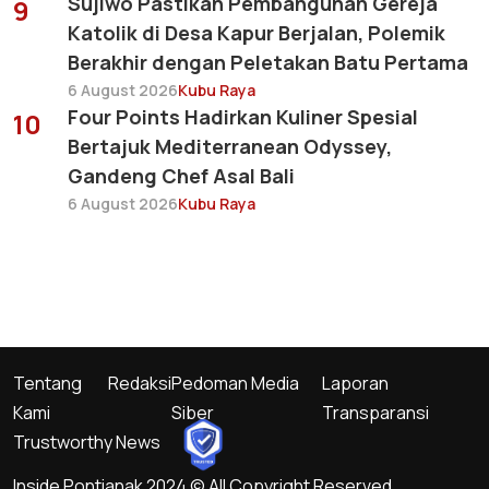
Sujiwo Pastikan Pembangunan Gereja
9
Katolik di Desa Kapur Berjalan, Polemik
Berakhir dengan Peletakan Batu Pertama
6 August 2026
Kubu Raya
Four Points Hadirkan Kuliner Spesial
10
Bertajuk Mediterranean Odyssey,
Gandeng Chef Asal Bali
6 August 2026
Kubu Raya
Tentang
Redaksi
Pedoman Media
Laporan
Kami
Siber
Transparansi
Trustworthy News
Inside Pontianak 2024 © All Copyright Reserved.