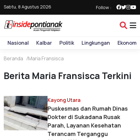
Sabtu, 8 Agustus 2026
Follow :
Nasional
Kalbar
Politik
Lingkungan
Ekonomi
Beranda
Maria Fransisca
Berita Maria Fransisca Terkini
Kayong Utara
Puskesmas dan Rumah Dinas
Dokter di Sukadana Rusak
Parah, Layanan Kesehatan
Terancam Terganggu