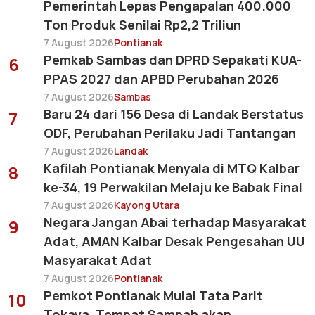
Pemerintah Lepas Pengapalan 400.000
Ton Produk Senilai Rp2,2 Triliun
7 August 2026
Pontianak
Pemkab Sambas dan DPRD Sepakati KUA-
6
PPAS 2027 dan APBD Perubahan 2026
7 August 2026
Sambas
Baru 24 dari 156 Desa di Landak Berstatus
7
ODF, Perubahan Perilaku Jadi Tantangan
7 August 2026
Landak
Kafilah Pontianak Menyala di MTQ Kalbar
8
ke-34, 19 Perwakilan Melaju ke Babak Final
7 August 2026
Kayong Utara
Negara Jangan Abai terhadap Masyarakat
9
Adat, AMAN Kalbar Desak Pengesahan UU
Masyarakat Adat
7 August 2026
Pontianak
Pemkot Pontianak Mulai Tata Parit
10
Tokaya, Tempat Sampah akan