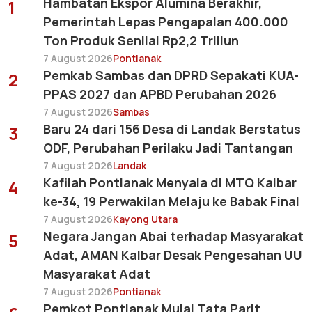
Hambatan Ekspor Alumina Berakhir,
1
Pemerintah Lepas Pengapalan 400.000
Ton Produk Senilai Rp2,2 Triliun
7 August 2026
Pontianak
Pemkab Sambas dan DPRD Sepakati KUA-
2
PPAS 2027 dan APBD Perubahan 2026
7 August 2026
Sambas
Baru 24 dari 156 Desa di Landak Berstatus
3
ODF, Perubahan Perilaku Jadi Tantangan
7 August 2026
Landak
Kafilah Pontianak Menyala di MTQ Kalbar
4
ke-34, 19 Perwakilan Melaju ke Babak Final
7 August 2026
Kayong Utara
Negara Jangan Abai terhadap Masyarakat
5
Adat, AMAN Kalbar Desak Pengesahan UU
Masyarakat Adat
7 August 2026
Pontianak
Pemkot Pontianak Mulai Tata Parit