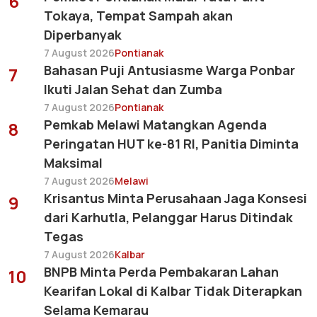
6
Tokaya, Tempat Sampah akan
Diperbanyak
7 August 2026
Pontianak
Bahasan Puji Antusiasme Warga Ponbar
7
Ikuti Jalan Sehat dan Zumba
7 August 2026
Pontianak
Pemkab Melawi Matangkan Agenda
8
Peringatan HUT ke-81 RI, Panitia Diminta
Maksimal
7 August 2026
Melawi
Krisantus Minta Perusahaan Jaga Konsesi
9
dari Karhutla, Pelanggar Harus Ditindak
Tegas
7 August 2026
Kalbar
BNPB Minta Perda Pembakaran Lahan
10
Kearifan Lokal di Kalbar Tidak Diterapkan
Selama Kemarau