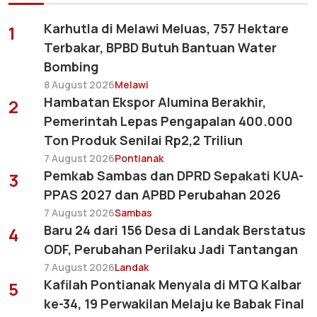
Karhutla di Melawi Meluas, 757 Hektare
1
Terbakar, BPBD Butuh Bantuan Water
Bombing
8 August 2026
Melawi
Hambatan Ekspor Alumina Berakhir,
2
Pemerintah Lepas Pengapalan 400.000
Ton Produk Senilai Rp2,2 Triliun
7 August 2026
Pontianak
Pemkab Sambas dan DPRD Sepakati KUA-
3
PPAS 2027 dan APBD Perubahan 2026
7 August 2026
Sambas
Baru 24 dari 156 Desa di Landak Berstatus
4
ODF, Perubahan Perilaku Jadi Tantangan
7 August 2026
Landak
Kafilah Pontianak Menyala di MTQ Kalbar
5
ke-34, 19 Perwakilan Melaju ke Babak Final