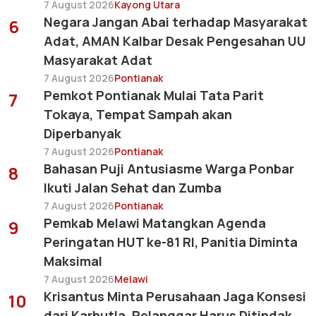
7 August 2026
Kayong Utara
Negara Jangan Abai terhadap Masyarakat
6
Adat, AMAN Kalbar Desak Pengesahan UU
Masyarakat Adat
7 August 2026
Pontianak
Pemkot Pontianak Mulai Tata Parit
7
Tokaya, Tempat Sampah akan
Diperbanyak
7 August 2026
Pontianak
Bahasan Puji Antusiasme Warga Ponbar
8
Ikuti Jalan Sehat dan Zumba
7 August 2026
Pontianak
Pemkab Melawi Matangkan Agenda
9
Peringatan HUT ke-81 RI, Panitia Diminta
Maksimal
7 August 2026
Melawi
Krisantus Minta Perusahaan Jaga Konsesi
10
dari Karhutla, Pelanggar Harus Ditindak