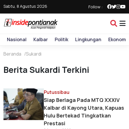
Sabtu, 8 Agustus 2026
Follow :
Nasional
Kalbar
Politik
Lingkungan
Ekonomi
Beranda
Sukardi
Berita Sukardi Terkini
Putussibau
Siap Berlaga Pada MTQ XXXIV
Kalbar di Kayong Utara, Kapuas
Hulu Bertekad Tingkatkan
Prestasi