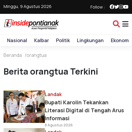
Minggu, 9 Agustus 2026
Follow :
Nasional
Kalbar
Politik
Lingkungan
Ekonomi
Beranda
orangtua
Berita orangtua Terkini
Landak
Bupati Karolin Tekankan
Literasi Digital di Tengah Arus
Informasi
8 Agustus 2026