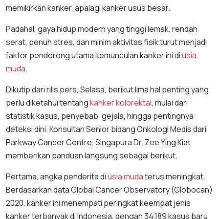
memikirkan kanker, apalagi kanker usus besar.
Padahal, gaya hidup modern yang tinggi lemak, rendah
serat, penuh stres, dan minim aktivitas fisik turut menjadi
faktor pendorong utama kemunculan kanker ini di
usia
muda
.
Dikutip dari rilis pers, Selasa, berikut lima hal penting yang
perlu diketahui tentang
kanker kolorektal
, mulai dari
statistik kasus, penyebab, gejala, hingga pentingnya
deteksi dini. Konsultan Senior bidang Onkologi Medis dari
Parkway Cancer Centre, Singapura Dr. Zee Ying Kiat
memberikan panduan langsung sebagai berikut,
Pertama, angka penderita di
usia muda
terus meningkat.
Berdasarkan data Global Cancer Observatory (Globocan)
2020, kanker ini menempati peringkat keempat jenis
kanker terbanyak di Indonesia, dengan 34.189 kasus baru