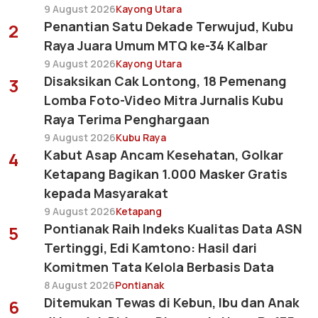
9 August 2026
Kayong Utara
Penantian Satu Dekade Terwujud, Kubu
2
Raya Juara Umum MTQ ke-34 Kalbar
9 August 2026
Kayong Utara
Disaksikan Cak Lontong, 18 Pemenang
3
Lomba Foto-Video Mitra Jurnalis Kubu
Raya Terima Penghargaan
9 August 2026
Kubu Raya
Kabut Asap Ancam Kesehatan, Golkar
4
Ketapang Bagikan 1.000 Masker Gratis
kepada Masyarakat
9 August 2026
Ketapang
Pontianak Raih Indeks Kualitas Data ASN
5
Tertinggi, Edi Kamtono: Hasil dari
Komitmen Tata Kelola Berbasis Data
8 August 2026
Pontianak
Ditemukan Tewas di Kebun, Ibu dan Anak
6