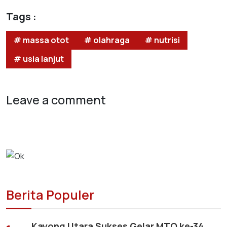
Tags :
# massa otot
# olahraga
# nutrisi
# usia lanjut
Leave a comment
Berita Populer
Kayong Utara Sukses Gelar MTQ ke-34