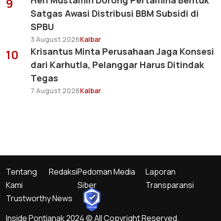
Heri Mustamin Dorong Pertamina Bentuk
9
Satgas Awasi Distribusi BBM Subsidi di
SPBU
3 August 2026
Kalbar
Krisantus Minta Perusahaan Jaga Konsesi
10
dari Karhutla, Pelanggar Harus Ditindak
Tegas
7 August 2026
Kalbar
Tentang
Redaksi
Pedoman Media
Laporan
Kami
Siber
Transparansi
Trustworthy News
Inside Pontianak 2024 © All Copyright Reserved.