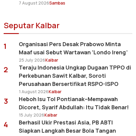
7 August 2026
Sambas
Seputar Kalbar
Organisasi Pers Desak Prabowo Minta
1
Maaf usai Sebut Wartawan ‘Londo Ireng’
25 July 2026
Kalbar
Teraju Indonesia Ungkap Dugaan TPPO di
2
Perkebunan Sawit Kalbar, Soroti
Perusahaan Bersertifikat RSPO-ISPO
1 August 2026
Kalbar
Heboh Isu Tol Pontianak–Mempawah
3
Dicoret, Syarif Abdullah: Itu Tidak Benar!
15 July 2026
Kalbar
Berhasil Ukir Prestasi Asia, PB ABTI
4
Siapkan Langkah Besar Bola Tangan