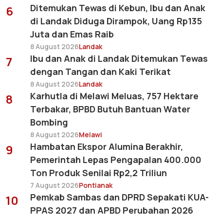
Ditemukan Tewas di Kebun, Ibu dan Anak
6
di Landak Diduga Dirampok, Uang Rp135
Juta dan Emas Raib
8 August 2026
Landak
Ibu dan Anak di Landak Ditemukan Tewas
7
dengan Tangan dan Kaki Terikat
8 August 2026
Landak
Karhutla di Melawi Meluas, 757 Hektare
8
Terbakar, BPBD Butuh Bantuan Water
Bombing
8 August 2026
Melawi
Hambatan Ekspor Alumina Berakhir,
9
Pemerintah Lepas Pengapalan 400.000
Ton Produk Senilai Rp2,2 Triliun
7 August 2026
Pontianak
Pemkab Sambas dan DPRD Sepakati KUA-
10
PPAS 2027 dan APBD Perubahan 2026